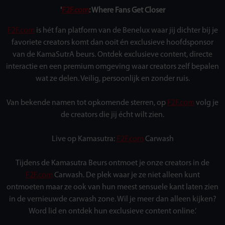
'
F2F.com
: Where Fans Get Closer
F2F.com
is hét fan platform van de Benelux waar jij dichter bij je
favoriete creators komt dan ooit én exclusieve hoofdsponsor
van de KamaSutrA beurs. Ontdek exclusieve content, directe
interactie en een premium omgeving waar creators zelf bepalen
wat ze delen. Veilig, persoonlijk en zonder ruis.
Van bekende namen tot opkomende sterren, op
F2F.com
volg je
de creators die jij écht wilt zien.
Live op Kamasutra:
F2F.com
Carwash
Tijdens de Kamasutra Beurs ontmoet je onze creators in de
F2F.com
Carwash. De plek waar je ze niet alleen kunt
ontmoeten maar ze ook van hun meest sensuele kant laten zien
in de vernieuwde carwash zone. Wil je meer dan alleen kijken?
Word lid en ontdek hun exclusieve content online.’