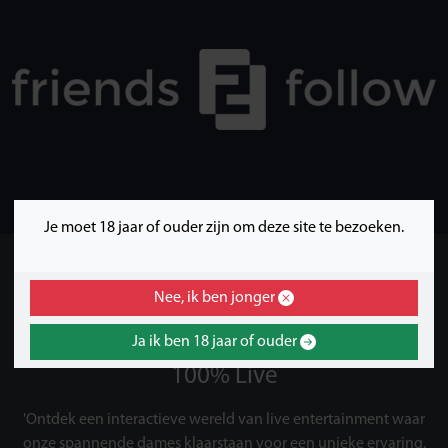
Je moet 18 jaar of ouder zijn om deze site te bezoeken.
ONZE PARTNERS
Nee, ik ben jonger
Ja ik ben 18 jaar of ouder
TopCammers.nl: Spannende dames,
100% Live
'Ontdek een interactieve wereld van live entertainment waar
onze spannende dames klaarstaan voor een unieke ervaring.